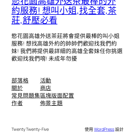
慾花園高雄外送茶最棒的外
約服務! 想叫小姐,找全套,茶
莊,舒壓必看
慾花園高雄外送茶莊將會提供最棒的叫小姐
服務! 想找高雄外約的帥帥們歡迎找我們約
妹! 我們將提供最詳細的高雄全套妹任你挑選
歡迎找我們唷! 未成年勿擾
部落格
活動
關於
商店
常見問題集
區塊版面配置
作者
佈景主題
Twenty Twenty-Five
使用
WordPress
設計